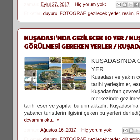
zaman:
Eylül 27, 2017
Hiç yorum yok:
Etiketler:
duyuru
,
FOTOĞRAF
,
gezilecek yerler
,
resim
,
R
KUŞADASI'NDA GEZİLECEK 10 YER / K
GÖRÜLMESİ GEREKEN YERLER / KUŞADA
KUŞADASI'NDA 
YER
Kuşadası ve yakın ç
tarihi yerleşimler, ese
Kuşadası'nın çevres
merkezinde gezilmes
tarihi eser ve yapılar bulunmaktadır. Kuşadası'na 
yabancı turistlerin ilgisini çeken bu yerleri derled
devamını oku... »
zaman:
Ağustos 16, 2017
Hiç yorum yok:
Etiketler:
duyuru
,
FOTOĞRAF
,
gezilecek yerler
,
güverci