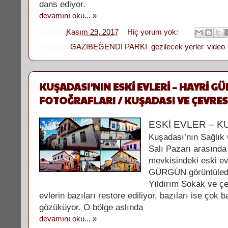
dans ediyor.
devamını oku... »
zaman:
Kasım 29, 2017
Hiç yorum yok:
Etiketler:
GAZİBEĞENDİ PARKI
,
gezilecek yerler
,
video
KUŞADASI’NIN ESKİ EVLERİ – HAYRİ G
FOTOĞRAFLARI / KUŞADASI VE ÇEVRES
ESKİ EVLER – K
Kuşadası’nın Sağlık 
Salı Pazarı arasında 
mevkisindeki eski ev
GÜRGÜN görüntüledi.
Yıldırım Sokak ve çe
evlerin bazıları restore ediliyor, bazıları ise çok 
gözüküyor. O bölge aslında
devamını oku... »