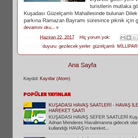
turistlerin mutlaka g
Kuşadası Güzelçamlı Mahallesinde bulunan Dilek 
parkına Ramazan Bayramı süresince piknik için g
devamını oku... »
zaman:
Haziran 22, 2017
Hiç yorum yok:
Etiketler:
duyuru
,
gezilecek yerler
,
güzelçamlı
,
MİLLİPA
Ana Sayfa
Kaydol:
Kayıtlar (Atom)
POPÜLER YAYINLAR
KUŞADASI HAVAŞ SAATLERİ - HAVAŞ İL
HAREKET SAATİ
KUŞADASI HAVAŞ SEFER SAATLERİ Kuşad
Adnan Menderes Havalimanına gidecek olanla
kullandığı HAVAŞ'ın hareket...