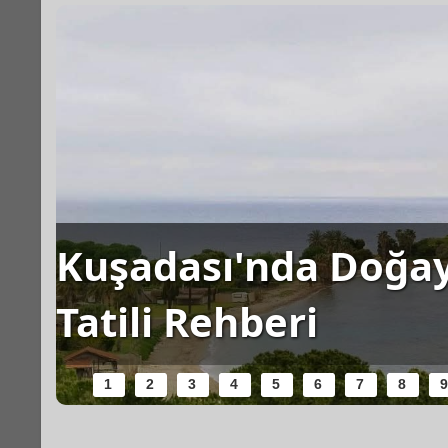
i
Kuşadası'nda Doğay
Tatili Rehberi
1
2
3
4
5
6
7
8