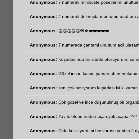
Anonymous:
7 numaralı minibüste poşetlerimi unuttum 
Anonymous:
4 numaralı dolmuşta montumu unuttum aci
Anonymous:
👏👏👏👏👏🧿🍀❤️❤️❤️❤️❤️
Anonymous:
7 numarada çantami unuttum acil ulasa
Anonymous:
Kuşadasında bir sitede oturuyorum, şehir
Anonymous:
Güzel insan kasım yaman abım mekanın 
Anonymous:
seni çok seviyorum kuşadası iyi ki varsın 
Anonymous:
Çok güzel ve ince düşünülmüş bir organi
Anonymous:
Yav telefonu neden açan yok acaba ???
Anonymous:
Gida kolisi yardimi basvurusu yaptim 2 ay