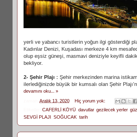
yerli ve yabancı turistlerin yoğun ilgi gösterdiği pl
Kadınlar Denizi, Kuşadası merkeze 4 km mesafe
olup
eşsiz güneşi, masmavi deniziyle keyifli dakika
bekliyor.
2- Şehir Plajı :
Şehir merkezinden marina istikam
ilerlediğinizde büyük bir kumsalı olan Şehir Plajı’n
devamını oku... »
zaman:
Aralık 13, 2020
Hiç yorum yok:
Etiketler:
CAFERLİ KÖYÜ
,
davutlar
,
gezilecek yerler
,
güz
SEVGİ PLAJI
,
SOĞUCAK
,
tarih