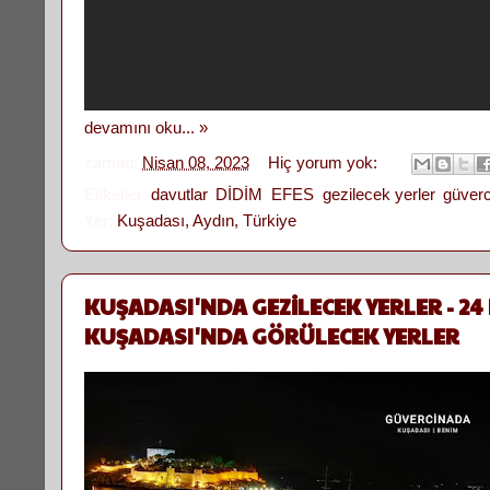
devamını oku... »
zaman:
Nisan 08, 2023
Hiç yorum yok:
Etiketler:
davutlar
,
DİDİM
,
EFES
,
gezilecek yerler
,
güver
Yer:
Kuşadası, Aydın, Türkiye
KUŞADASI'NDA GEZİLECEK YERLER - 24
KUŞADASI'NDA GÖRÜLECEK YERLER