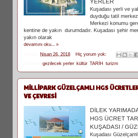
YERLER
Kuşadası yerli ve yaba
duyduğu tatil merkez
Merkezi konumu gere
kentine de yakın durumdadır. Kuşadası şehir me
yakın olarak
devamını oku... »
zaman:
Nisan 26, 2018
Hiç yorum yok:
Etiketler:
gezilecek yerler
,
kültür
,
TARİH
,
turizm
MİLLİPARK GÜZELÇAMLI HGS ÜCRETLER
VE ÇEVRESİ
DİLEK YARIMADA
HGS ÜCRET TARİ
KUŞADASI / GÜ
Kuşadası Güzelçamlı