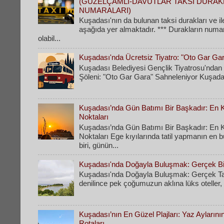
(GÜZELÇAMLI-DAVUTLAR TAKSİ DURAK
NUMARALARI)
Kuşadası'nın da bulunan taksi durakları ve il
aşağıda yer almaktadır. *** Durakların numa
olabil...
Kuşadası'nda Ücretsiz Tiyatro: "Oto Gar Ga
Kuşadası Belediyesi Gençlik Tiyatrosu'ndan 
Şöleni: "Oto Gar Gara" Sahneleniyor Kuşadas
Kuşadası’nda Gün Batımı Bir Başkadır: En Ke
Noktaları
Kuşadası’nda Gün Batımı Bir Başkadır: En Ke
Noktaları Ege kıyılarında tatil yapmanın en 
biri, günün...
Kuşadası'nda Doğayla Buluşmak: Gerçek Bir
Kuşadası'nda Doğayla Buluşmak: Gerçek Tati
denilince pek çoğumuzun aklına lüks oteller, k
Kuşadası’nın En Güzel Plajları: Yaz Ayların
Rotaları