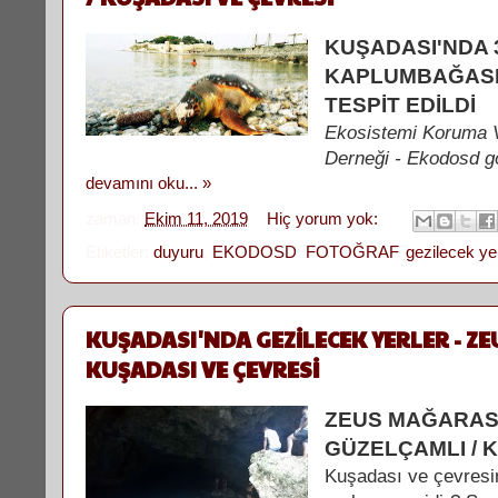
KUŞADASI'NDA 
KAPLUMBAĞASI
TESPİT EDİLDİ
Ekosistemi Koruma 
Derneği - Ekodosd gö
devamını oku... »
zaman:
Ekim 11, 2019
Hiç yorum yok:
Etiketler:
duyuru
,
EKODOSD
,
FOTOĞRAF
,
gezilecek yer
KUŞADASI'NDA GEZİLECEK YERLER - ZE
KUŞADASI VE ÇEVRESİ
ZEUS MAĞARASI
GÜZELÇAMLI / 
Kuşadası ve çevresi