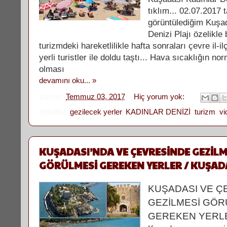
tıklım... 02.07.2017 
görüntülediğim Kuşa
Denizi Plajı özelikle
turizmdeki hareketlilikle hafta sonraları çevre il-i
yerli turistler ile doldu taştı... Hava sıcaklığın no
olması
devamını oku... »
zaman:
Temmuz 03, 2017
Hiç yorum yok:
Etiketler:
gezilecek yerler
,
KADINLAR DENİZİ
,
turizm
,
vi
KUŞADASI’NDA VE ÇEVRESİNDE GEZİLM
GÖRÜLMESİ GEREKEN YERLER / KUŞADA
KUŞADASI VE Ç
GEZİLMESİ GÖR
GEREKEN YERL