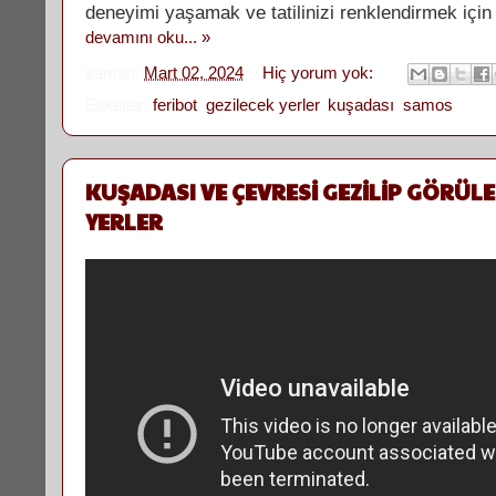
deneyimi yaşamak ve tatilinizi renklendirmek için
devamını oku... »
zaman:
Mart 02, 2024
Hiç yorum yok:
Etiketler:
feribot
,
gezilecek yerler
,
kuşadası
,
samos
KUŞADASI VE ÇEVRESİ GEZİLİP GÖRÜL
YERLER