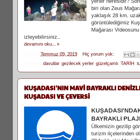
yerler neresidir? So
biri olan Zeus Mağar
yaklaşık 28 km. uzakl
görüntülediğimiz Ku
Mağarası Videosunu 
izleyebilirsiniz..
devamını oku... »
zaman:
Temmuz 09, 2019
Hiç yorum yok:
Etiketler:
davutlar
,
gezilecek yerler
,
güzelçamlı
,
TARİH
,
t
KUŞADASI'NIN MAVİ BAYRAKLI DENİZLE
KUŞADASI VE ÇEVERSİ
KUŞADASI'NDAK
BAYRAKLI PLA
Ülkemizin gezilip gö
turizm ilçelerinden 