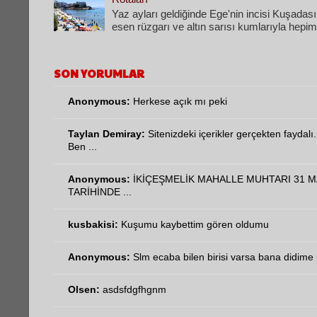
​Yaz ayları geldiğinde Ege'nin incisi Kuşadası
esen rüzgarı ve altın sarısı kumlarıyla hepimi
SON YORUMLAR
Anonymous:
Herkese açık mı peki
Taylan Demiray:
Sitenizdeki içerikler gerçekten faydalı.
Ben ...
Anonymous:
İKİÇEŞMELİK MAHALLE MUHTARI 31 M
TARİHİNDE ...
kusbakisi:
Kuşumu kaybettim gören oldumu
Anonymous:
Slm ecaba bilen birisi varsa bana didime n
Olsen:
asdsfdgfhgnm