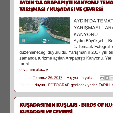
AYDIN’DA ARAPAPIŞTI KANYONU TEM
YARIŞMASI / KUŞADASI VE ÇEVRESİ
AYDIN’DA TEMA
YARIŞMASI – AR
KANYONU
Aydın Büyükşehir Bel
1. Tematik Fotoğraf 
düzenleneceği duyuruldu. Yarışmanın 2017 yılı t
zamanda turizme açılan Arapapıştı Kanyonu. Yar
tarihi
devamını oku... »
zaman:
Temmuz 26, 2017
Hiç yorum yok:
Etiketler:
duyuru
,
FOTOĞRAF
,
gezilecek yerler
,
TARİH
,
KUŞADASI'NIN KUŞLARI - BIRDS OF KU
KUŞADASI VE ÇEVRESİ