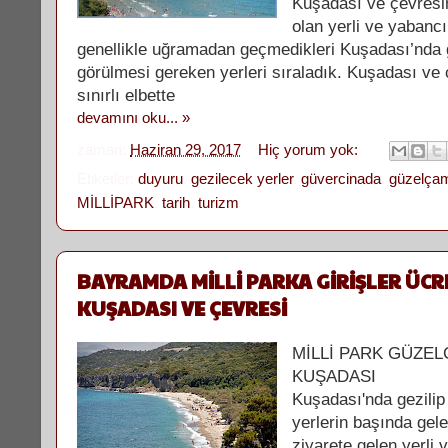
Kuşadası ve çevresin
olan yerli ve yabancı 
genellikle uğramadan geçmedikleri Kuşadası’nda 
görülmesi gereken yerleri sıraladık. Kuşadası ve 
sınırlı elbette
devamını oku... »
zaman:
Haziran 29, 2017
Hiç yorum yok:
Etiketler:
duyuru
,
gezilecek yerler
,
güvercinada
,
güzelçam
MİLLİPARK
,
tarih
,
turizm
BAYRAMDA MİLLİ PARKA GİRİŞLER ÜCRE
KUŞADASI VE ÇEVRESİ
MİLLİ PARK GÜZEL
KUŞADASI
Kuşadası'nda gezilip
yerlerin başında gel
ziyarete gelen yerli 