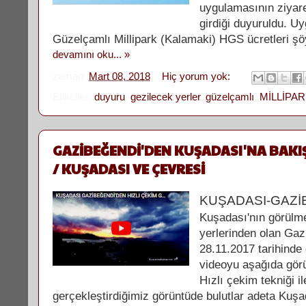
uygulamasının ziyare
girdiği duyuruldu. U
Güzelçamlı Millipark (Kalamaki) HGS ücretleri şö
devamını oku... »
zaman:
Mart 08, 2018
Hiç yorum yok:
Etiketler:
duyuru
,
gezilecek yerler
,
güzelçamlı
,
MİLLİPA
GAZİBEĞENDİ'DEN KUŞADASI'NA BAKIŞ 
/ KUŞADASI VE ÇEVRESİ
KUŞADASI-GAZİ
Kuşadası'nın görülm
yerlerinden olan Gaz
28.11.2017 tarihinde
videoyu aşağıda görün
Hızlı çekim tekniği il
gerçekleştirdiğimiz görüntüde bulutlar adeta Kuş