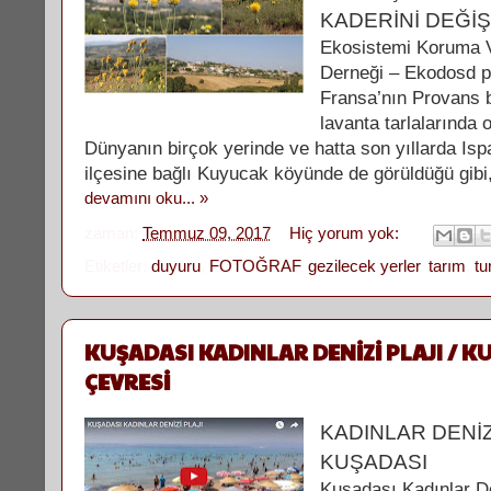
KADERİNİ DEĞİŞ
Ekosistemi Koruma 
Derneği – Ekodosd p
Fransa’nın Provans 
lavanta tarlalarında o
Dünyanın birçok yerinde ve hatta son yıllarda Isp
ilçesine bağlı Kuyucak köyünde de görüldüğü gibi, 
devamını oku... »
zaman:
Temmuz 09, 2017
Hiç yorum yok:
Etiketler:
duyuru
,
FOTOĞRAF
,
gezilecek yerler
,
tarım
,
tu
KUŞADASI KADINLAR DENİZİ PLAJI / K
ÇEVRESİ
KADINLAR DENİZİ
KUŞADASI
Kuşadası Kadınlar De