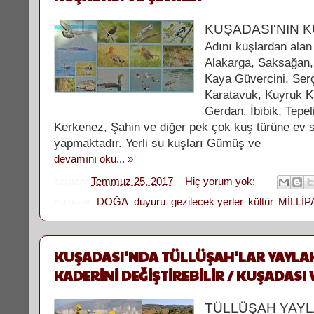
KUŞADASI'NIN K
Adını kuşlardan alan
Alakarga, Saksağan, 
Kaya Güvercini, Serç
Karatavuk, Kuyruk Ka
Gerdan, İbibik, Tepel
Kerkenez, Şahin ve diğer pek çok kuş türüne ev s
yapmaktadır. Yerli su kuşları Gümüş ve
devamını oku... »
zaman:
Temmuz 25, 2017
Hiç yorum yok:
Etiketler:
DOĞA
,
duyuru
,
gezilecek yerler
,
kültür
,
MİLLİ
KUŞADASI'NDA TÜLLÜŞAH'LAR YAYLA
KADERİNİ DEĞİŞTİREBİLİR / KUŞADASI 
TÜLLÜŞAH YAY