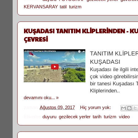
KERVANSARAY
,
tatil
,
turizm
KUŞADASI TANITIM KLİPLERİNDEN - K
ÇEVRESİ
TANITIM KLİPLE
KUŞADASI
Kuşadası ile ilgili in
çok video görebilirsi
bir tanesi Kuşadası 
Kliplerinden..
devamını oku... »
zaman:
Ağustos 09, 2017
Hiç yorum yok:
Etiketler:
duyuru
,
gezilecek yerler
,
tarih
,
turizm
,
video