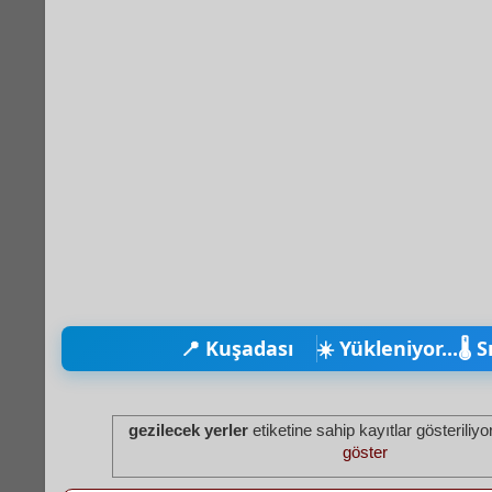
📍 Kuşadası
☀️ Yükleniyor...
🌡️ 
gezilecek yerler
etiketine sahip kayıtlar gösteriliyo
göster