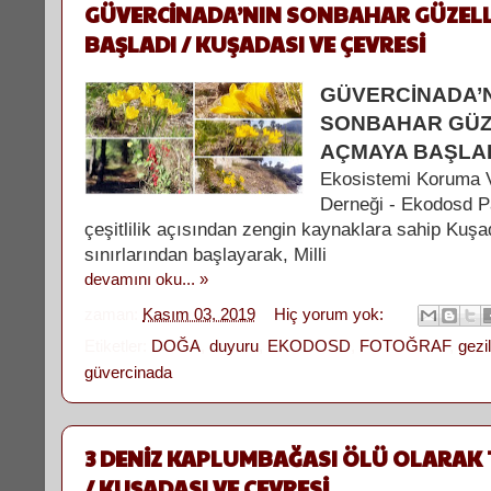
GÜVERCİNADA’NIN SONBAHAR GÜZELL
BAŞLADI / KUŞADASI VE ÇEVRESİ
GÜVERCİNADA’
SONBAHAR GÜZ
AÇMAYA BAŞLA
Ekosistemi Koruma 
Derneği - Ekodosd P
çeşitlilik açısından zengin kaynaklara sahip Kuşa
sınırlarından başlayarak, Milli
devamını oku... »
zaman:
Kasım 03, 2019
Hiç yorum yok:
Etiketler:
DOĞA
,
duyuru
,
EKODOSD
,
FOTOĞRAF
,
gezi
güvercinada
3 DENİZ KAPLUMBAĞASI ÖLÜ OLARAK T
/ KUŞADASI VE ÇEVRESİ