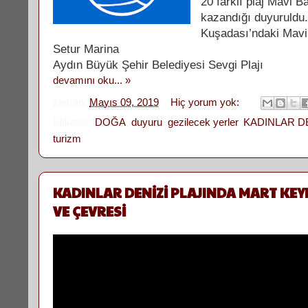
20 farklı plaj Mavi 
kazandığı duyuruldu.
Kuşadası’ndaki Mavi 
Setur Marina
Aydın Büyük Şehir Belediyesi Sevgi Plajı
devamını oku... »
zaman:
Mayıs 09, 2019
Hiç yorum yok:
Etiketler:
DOĞA
,
duyuru
,
gezilecek yerler
,
KADINLAR DE
turizm
KADINLAR DENİZİ PLAJINDA MART KEYF
VE ÇEVRESİ