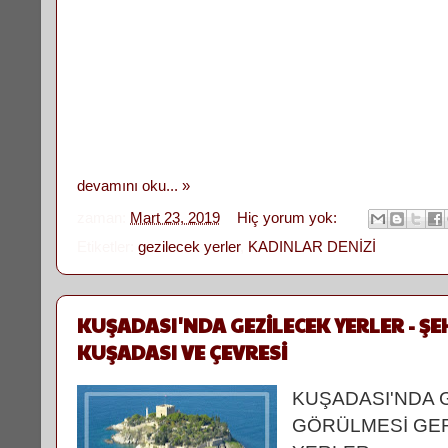
devamını oku... »
zaman:
Mart 23, 2019
Hiç yorum yok:
Etiketler:
gezilecek yerler
,
KADINLAR DENİZİ
KUŞADASI'NDA GEZİLECEK YERLER - ŞEH
KUŞADASI VE ÇEVRESİ
KUŞADASI'NDA G
GÖRÜLMESİ GE