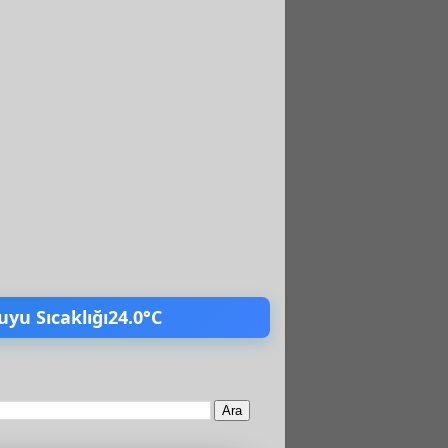
uyu Sıcaklığı
24.0°C