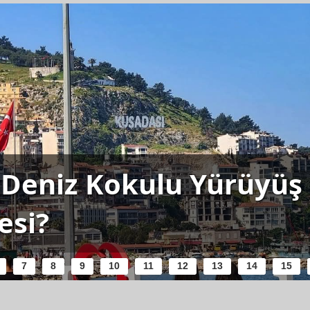
Deniz Kokulu Yürüyüş R
esi?
7
8
9
10
11
12
13
14
15