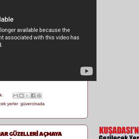
k:
cek yerler
,
güvercinada
AR GÜZELLERİ AÇMAYA