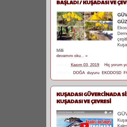
BAŞLADI / KUŞADASI VE ÇEV
GÜV
GÜZ
Ekos
Dern
çeşit
Kuşad
Milli
devamını oku... »
zaman:
Kasım 03, 2019
Hiç yorum y
Etiketler:
DOĞA
,
duyuru
,
EKODOSD
,
F
KUŞADASI GÜVERCİNADA SİZ
KUŞADASI VE ÇEVRESİ
GÜV
Kuşa
Kales