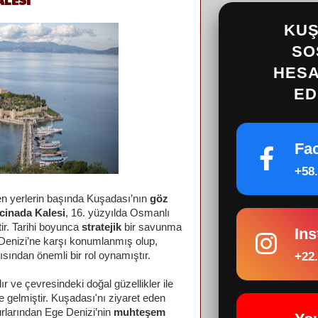
KUŞ
SO
HESA
ED
Fa
+58.
en yerlerin başında Kuşadası’nın
göz
cinada Kalesi
, 16. yüzyılda Osmanlı
ir. Tarihi boyunca
stratejik
bir savunma
In
 Denizi’ne karşı konumlanmış olup,
çısından önemli bir rol oynamıştır.
+22.
r ve çevresindeki doğal güzellikler ile
ine gelmiştir. Kuşadası'nı ziyaret eden
surlarından Ege Denizi’nin
muhteşem