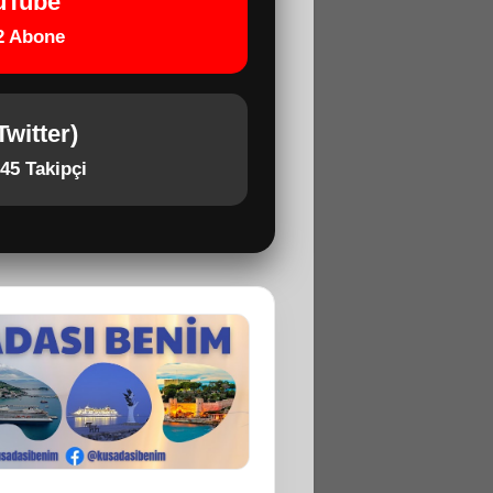
uTube
2 Abone
Twitter)
45 Takipçi