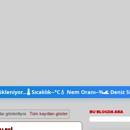
ükleniyor...
🌡️ Sıcaklık
--°C
💧 Nem Oranı
--%
🌊 Deniz S
BU BLOGDA ARA
ar gösteriliyor.
Tüm kayıtları göster
LESİ