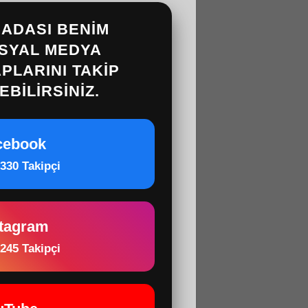
ADASI BENIM
SYAL MEDYA
PLARINI
TAKIP
EBILIRSINIZ.
cebook
330 Takipçi
stagram
245 Takipçi