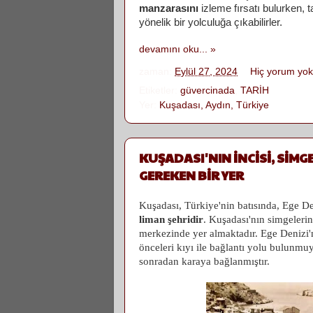
manzarasını
izleme fırsatı bulurken, t
yönelik bir yolculuğa çıkabilirler.
devamını oku... »
zaman:
Eylül 27, 2024
Hiç yorum yo
Etiketler:
güvercinada
,
TARİH
Yer:
Kuşadası, Aydın, Türkiye
KUŞADASI'NIN İNCİSİ, SİMG
GEREKEN BİR YER
Kuşadası, Türkiye'nin batısında, Ege De
liman şehridir
. Kuşadası'nın simgeleri
merkezinde yer almaktadır. Ege Denizi
önceleri kıyı ile bağlantı yolu bulunm
sonradan karaya bağlanmıştır.