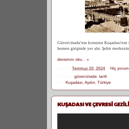
Güvercinada'nın konumu Kuşadası'nın 
hemen girişinde yer alır. Şehir merkez
devamını oku... »
zaman:
Temmuz 20, 2024
Hiç yorum
Etiketler:
güvercinada
,
tarih
Yer:
Kuşadası, Aydın, Türkiye
KUŞADASI VE ÇEVRESİ GEZİL