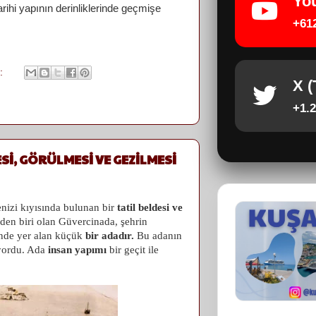
Yo
arihi yapının derinliklerinde geçmişe
+61
k:
X (
+1.2
ESİ, GÖRÜLMESİ VE GEZİLMESİ
nizi kıyısında bulunan bir
tatil beldesi ve
nden biri olan Güvercinada, şehrin
'nde yer alan küçük
bir adadır.
Bu adanın
uyordu. Ada
insan yapımı
bir geçit ile