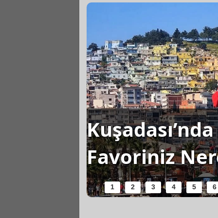
Kuşadası’nda 
şanır?
Favoriniz Ner
1
2
3
4
5
6