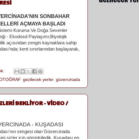
RESİ
ERCİNADA’NIN SONBAHAR
ELLERİ AÇMAYA BAŞLADI
istemi Koruma Ve Doğa Sevenler
eği - Ekodosd Paylaşımı;
Biyolojik
lilik açısından zengin kaynaklara sahip
ası’nda; kent sınırlarından başlayarak,
ok:
OTOĞRAF
,
gezilecek yerler
,
güvercinada
LERİ BEKLİYOR - VİDEO /
ERCİNADA - KUŞADASI
dası'nın simgesi olan Güvercinada
ini sizler için görüntüledik. Kuşadası en