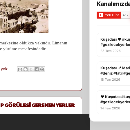
Kanalımızda
Kuşadası ❤️ #ku
merkezine oldukça yakındır. Limanın
#gezilecekyerle
ine yürüme mesafesindedir.
28 Tem 2026
Kuşadası 📍 Mari
 yok:
#deniz #tatil #g
18 Tem 2026
❤️ Kuşadası#kuş
#gezilecekyerler
İP GÖRÜLESİ GEREKEN YERLER
14 Tem 2026