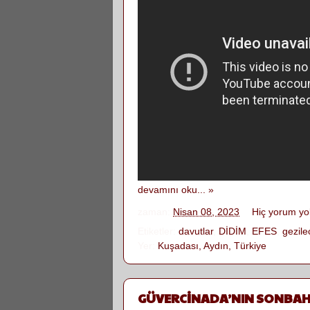
devamını oku... »
zaman:
Nisan 08, 2023
Hiç yorum yo
Etiketler:
davutlar
,
DİDİM
,
EFES
,
gezile
Yer:
Kuşadası, Aydın, Türkiye
GÜVERCİNADA’NIN SONBAH