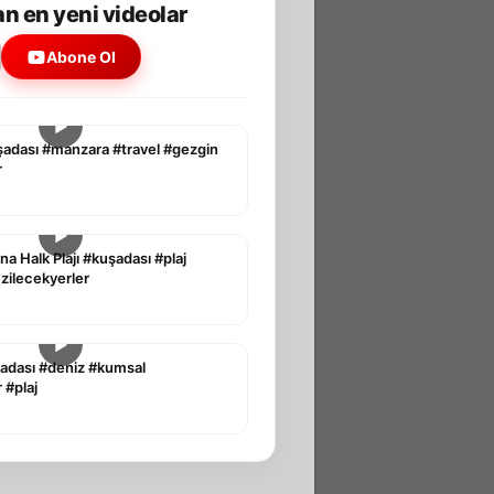
n en yeni videolar
Abone Ol
▶
şadası #manzara #travel #gezgin
r
▶
na Halk Plajı #kuşadası #plaj
ezilecekyerler
▶
adası #deniz #kumsal
 #plaj