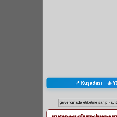
📍 Kuşadası
☀️ Y
güvercinada
etiketine sahip kayıtl
KUŞADASI GÜVERCİNADA KA