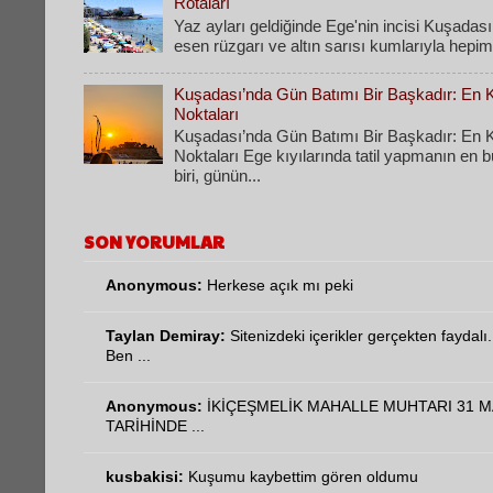
Rotaları
​Yaz ayları geldiğinde Ege'nin incisi Kuşadası
esen rüzgarı ve altın sarısı kumlarıyla hepimi
Kuşadası’nda Gün Batımı Bir Başkadır: En Ke
Noktaları
Kuşadası’nda Gün Batımı Bir Başkadır: En Ke
Noktaları Ege kıyılarında tatil yapmanın en 
biri, günün...
SON YORUMLAR
Anonymous:
Herkese açık mı peki
Taylan Demiray:
Sitenizdeki içerikler gerçekten faydalı.
Ben ...
Anonymous:
İKİÇEŞMELİK MAHALLE MUHTARI 31 M
TARİHİNDE ...
kusbakisi:
Kuşumu kaybettim gören oldumu