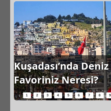
Kuşadası’nda Deniz 
Favoriniz Neresi?
1
2
3
4
5
6
7
8