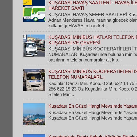
KUŞADASI HAVAŞ SAATLERİ - HAVAŞ İL
HAREKET SAATİ
KUŞADASI HAVAŞ SEFER SAATLERİ Kuşad
Adnan Menderes Havalimanına gidecek olanla
kullandığı HAVAŞ'ın hareket...
KUŞADASI MİNİBÜS HATLARI TELEFON 
KUŞADASI VE ÇEVRESİ
KUŞADASI MİNİBÜS KOOPERATİFLERİ 
NUMARALARI Kuşadası'nda bulunan minibüs 
bazılarının telefon numaralar alt kıs...
KUŞADASI MİNİBÜS KOOPERATİFLERİ İ
TELEFON NUMARALARI...
Kadınlar Denizi Min. Koop. 0 256 622 14 75 Ş
256 622 19 23 Öz Kuşadalılar Min. Koop. 0 
Siteleri Min...
Kuşadası En Güzel Hangi Mevsimde Yaşanı
Kuşadası En Güzel Hangi Mevsimde Yaşanı
Kuşadası En Güzel Hangi Mevsimde Yaşanır
Kuşadası’nda Deniz Kokulu Yürüyüş Rotaları