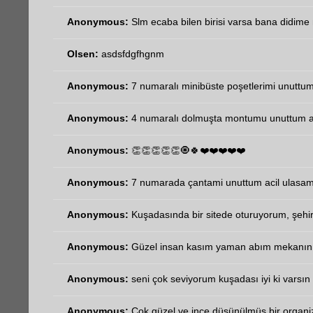
Anonymous:
Slm ecaba bilen birisi varsa bana didime n
Olsen:
asdsfdgfhgnm
Anonymous:
7 numaralı minibüste poşetlerimi unuttum 
Anonymous:
4 numaralı dolmuşta montumu unuttum aci
Anonymous:
👏👏👏👏👏🧿🍀❤️❤️❤️❤️❤️
Anonymous:
7 numarada çantami unuttum acil ulasa
Anonymous:
Kuşadasında bir sitede oturuyorum, şehir
Anonymous:
Güzel insan kasım yaman abım mekanın 
Anonymous:
seni çok seviyorum kuşadası iyi ki varsın 
Anonymous:
Çok güzel ve ince düşünülmüş bir organi