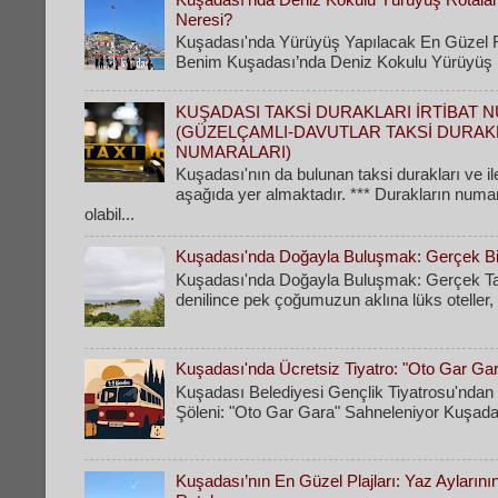
Neresi?
Kuşadası'nda Yürüyüş Yapılacak En Güzel R
Benim Kuşadası’nda Deniz Kokulu Yürüyüş Ro
KUŞADASI TAKSİ DURAKLARI İRTİBAT 
(GÜZELÇAMLI-DAVUTLAR TAKSİ DURAK
NUMARALARI)
Kuşadası'nın da bulunan taksi durakları ve il
aşağıda yer almaktadır. *** Durakların numa
olabil...
Kuşadası'nda Doğayla Buluşmak: Gerçek Bir
Kuşadası'nda Doğayla Buluşmak: Gerçek Tati
denilince pek çoğumuzun aklına lüks oteller, k
Kuşadası'nda Ücretsiz Tiyatro: "Oto Gar Ga
Kuşadası Belediyesi Gençlik Tiyatrosu'ndan 
Şöleni: "Oto Gar Gara" Sahneleniyor Kuşadas
Kuşadası’nın En Güzel Plajları: Yaz Ayların