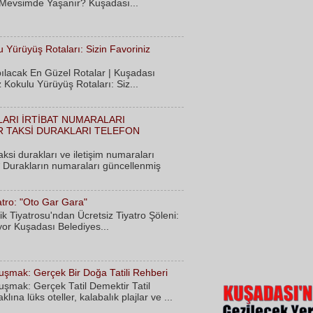
Mevsimde Yaşanır? Kuşadası...
 Yürüyüş Rotaları: Sizin Favoriniz
ılacak En Güzel Rotalar | Kuşadası
Kokulu Yürüyüş Rotaları: Siz...
LARI İRTİBAT NUMARALARI
 TAKSİ DURAKLARI TELEFON
ksi durakları ve iletişim numaraları
* Durakların numaraları güncellenmiş
atro: "Oto Gar Gara"
k Tiyatrosu'ndan Ücretsiz Tiyatro Şöleni:
or Kuşadası Belediyes...
şmak: Gerçek Bir Doğa Tatili Rehberi
şmak: Gerçek Tatil Demektir Tatil
ına lüks oteller, kalabalık plajlar ve ...