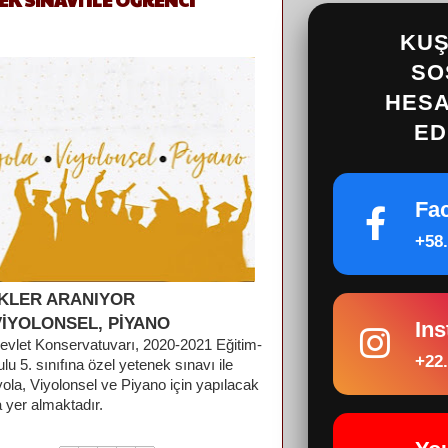
KUŞ
SO
HESA
ED
Fa
+58.
KLER ARANIYOR
VİYOLONSEL, PİYANO
In
vlet Konservatuvarı, 2020-2021 Eğitim-
+22.
ulu
5. sınıfına özel yetenek sınavı ile
ola, Viyolonsel ve Piyano için yapılacak
a yer almaktadır.