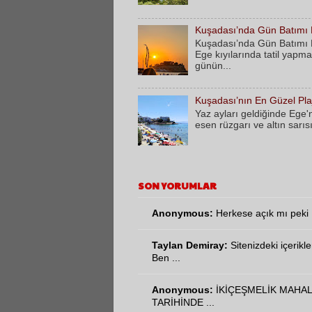
Kuşadası’nda Gün Batımı Bi
Kuşadası’nda Gün Batımı Bi
Ege kıyılarında tatil yapma
günün...
Kuşadası’nın En Güzel Plaj
​Yaz ayları geldiğinde Ege'
esen rüzgarı ve altın sarıs
SON YORUMLAR
Anonymous:
Herkese açık mı peki
Taylan Demiray:
Sitenizdeki içerikl
Ben ...
Anonymous:
İKİÇEŞMELİK MAHAL
TARİHİNDE ...