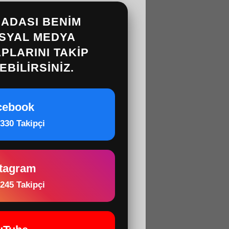
ADASI BENIM
SYAL MEDYA
PLARINI
TAKIP
EBILIRSINIZ.
cebook
330 Takipçi
stagram
245 Takipçi