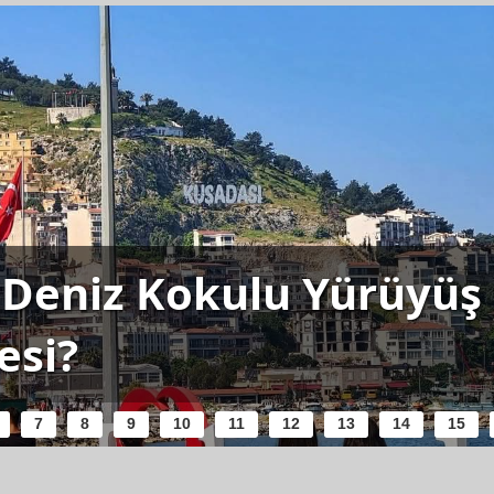
Deniz Kokulu Yürüyüş R
esi?
7
8
9
10
11
12
13
14
15