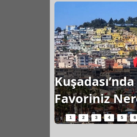
Kuşadası’nda 
şanır?
Favoriniz Ner
1
2
3
4
5
6