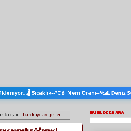
ükleniyor...
🌡️ Sıcaklık
--°C
💧 Nem Oranı
--%
🌊 Deniz S
BU BLOGDA ARA
österiliyor.
Tüm kayıtları göster
K SINAVI İLE ÖĞRENCİ