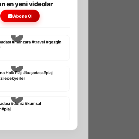
n en yeni videolar
Abone Ol
▶
şadası #manzara #travel #gezgin
r
▶
na Halk Plajı #kuşadası #plaj
ezilecekyerler
▶
adası #deniz #kumsal
 #plaj