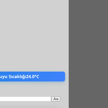
uyu Sıcaklığı
24.0°C