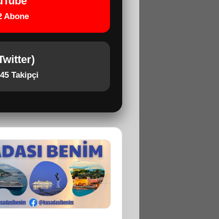
uTube
2 Abone
Twitter)
45 Takipçi