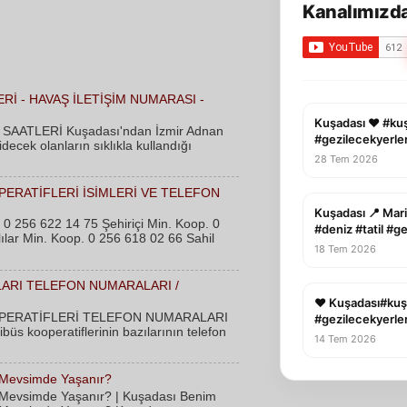
Kanalımızda
Rİ - HAVAŞ İLETİŞİM NUMARASI -
Kuşadası ❤️ #ku
AATLERİ Kuşadası'ndan İzmir Adnan
#gezilecekyerle
cek olanların sıklıkla kullandığı
28 Tem 2026
PERATİFLERİ İSİMLERİ VE TELEFON
Kuşadası 📍 Mari
 0 256 622 14 75 Şehiriçi Min. Koop. 0
#deniz #tatil #g
lar Min. Koop. 0 256 618 02 66 Sahil
18 Tem 2026
LARI TELEFON NUMARALARI /
❤️ Kuşadası#kuş
PERATİFLERİ TELEFON NUMARALARI
#gezilecekyerler
üs kooperatiflerinin bazılarının telefon
14 Tem 2026
 Mevsimde Yaşanır?
 Mevsimde Yaşanır? | Kuşadası Benim