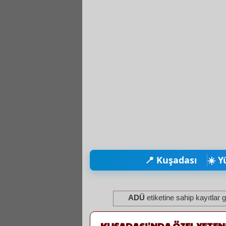
📍 Kuşadası
☀️ Y
ADÜ
etiketine sahip kayıtlar g
KUŞADASI'NDA ÖZEL YETENE