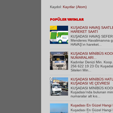
Kaydol:
Kayıtlar (Atom)
POPÜLER YAYINLAR
KUŞADASI HAVAŞ SAATLE
HAREKET SAATİ
KUŞADASI HAVAŞ SEFER S
Menderes Havalimanına gide
HAVAŞ'ın hareket...
KUŞADASI MİNİBÜS KOO
NUMARALARI...
Kadınlar Denizi Min. Koop.
256 622 19 23 Öz Kuşadalı
Siteleri Min...
KUŞADASI MİNİBÜS HAT
KUŞADASI VE ÇEVRESİ
KUŞADASI MİNİBÜS KOO
Kuşadası'nda bulunan minib
numaralar alt kıs...
Kuşadası En Güzel Hangi
Kuşadası En Güzel Hangi