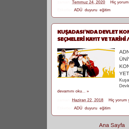
zaman:
Temmuz 24, 2020
Hiç yorum
Etiketler:
ADÜ
,
duyuru
,
eğitim
KUŞADASI'NDA DEVLET KON
SEÇMELERİ KAYIT VE TARİHİ 
AD
ÜNİ
KON
YET
Kuşa
Devl
devamını oku... »
zaman:
Haziran 22, 2018
Hiç yorum 
Etiketler:
ADÜ
,
duyuru
,
eğitim
Ana Sayfa