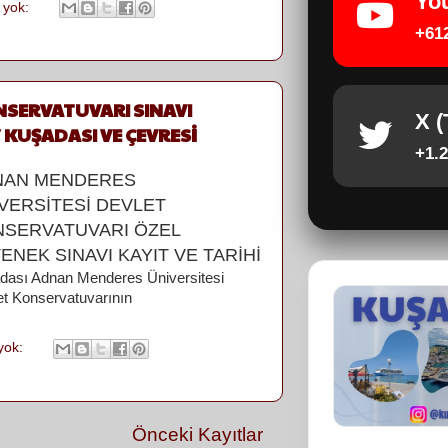
Yo
 yok:
+61
SERVATUVARI SINAVI
X (
/ KUŞADASI VE ÇEVRESİ
+1.2
NAN MENDERES
VERSİTESİ DEVLET
SERVATUVARI ÖZEL
ENEK SINAVI KAYIT VE TARİHİ
dası Adnan Menderes Üniversitesi
et Konservatuvarının
yok:
Önceki Kayıtlar