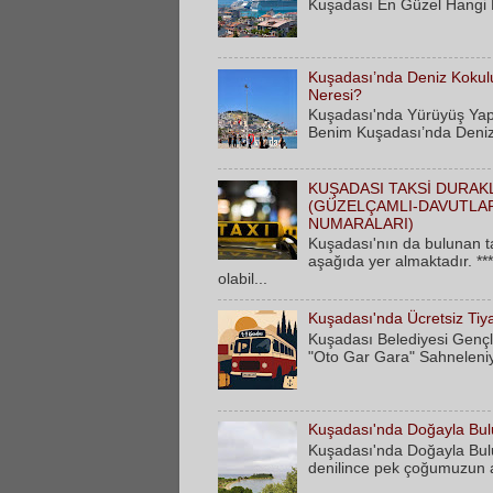
Kuşadası En Güzel Hangi 
Kuşadası’nda Deniz Kokulu
Neresi?
Kuşadası'nda Yürüyüş Yap
Benim Kuşadası’nda Deniz 
KUŞADASI TAKSİ DURAK
(GÜZELÇAMLI-DAVUTLAR
NUMARALARI)
Kuşadası'nın da bulunan ta
aşağıda yer almaktadır. **
olabil...
Kuşadası'nda Ücretsiz Tiy
Kuşadası Belediyesi Gençli
"Oto Gar Gara" Sahneleniy
Kuşadası'nda Doğayla Bulu
Kuşadası'nda Doğayla Bulu
denilince pek çoğumuzun akl