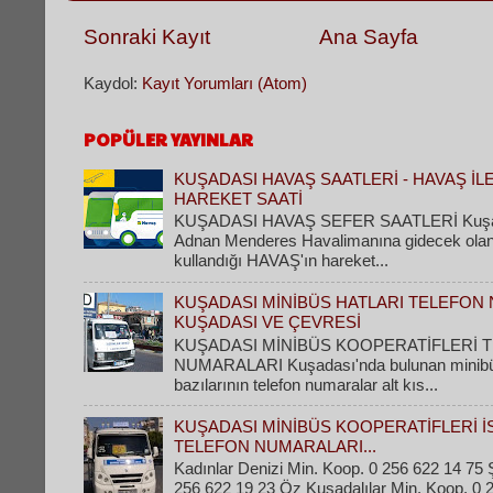
Sonraki Kayıt
Ana Sayfa
Kaydol:
Kayıt Yorumları (Atom)
POPÜLER YAYINLAR
KUŞADASI HAVAŞ SAATLERİ - HAVAŞ İL
HAREKET SAATİ
KUŞADASI HAVAŞ SEFER SAATLERİ Kuşad
Adnan Menderes Havalimanına gidecek olanla
kullandığı HAVAŞ'ın hareket...
KUŞADASI MİNİBÜS HATLARI TELEFON 
KUŞADASI VE ÇEVRESİ
KUŞADASI MİNİBÜS KOOPERATİFLERİ 
NUMARALARI Kuşadası'nda bulunan minibüs 
bazılarının telefon numaralar alt kıs...
KUŞADASI MİNİBÜS KOOPERATİFLERİ İ
TELEFON NUMARALARI...
Kadınlar Denizi Min. Koop. 0 256 622 14 75 Ş
256 622 19 23 Öz Kuşadalılar Min. Koop. 0 