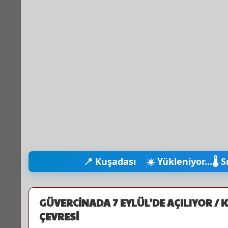
📍 Kuşadası
☀️ Yükleniyor...
🌡️ 
GÜVERCİNADA 7 EYLÜL'DE AÇILIYOR / 
ÇEVRESİ