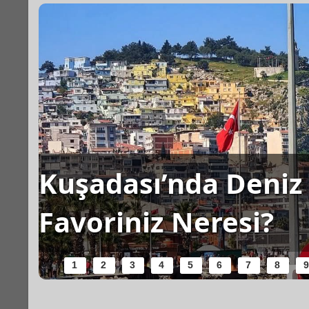
Kuşadası’nda Deniz 
Favoriniz Neresi?
1
2
3
4
5
6
7
8