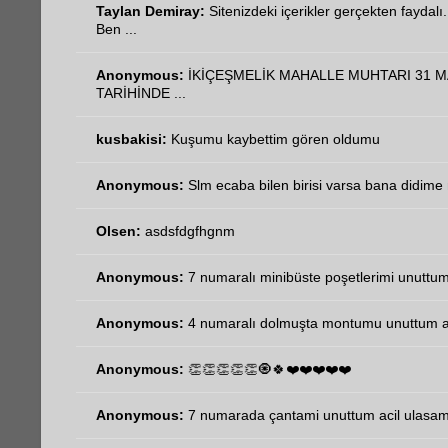
Taylan Demiray:
Sitenizdeki içerikler gerçekten faydalı.
Ben ...
Anonymous:
İKİÇEŞMELİK MAHALLE MUHTARI 31 M
TARİHİNDE ...
kusbakisi:
Kuşumu kaybettim gören oldumu
Anonymous:
Slm ecaba bilen birisi varsa bana didime n
Olsen:
asdsfdgfhgnm
Anonymous:
7 numaralı minibüste poşetlerimi unuttum 
Anonymous:
4 numaralı dolmuşta montumu unuttum aci
Anonymous:
👏👏👏👏👏🧿🍀❤️❤️❤️❤️❤️
Anonymous:
7 numarada çantami unuttum acil ulasa