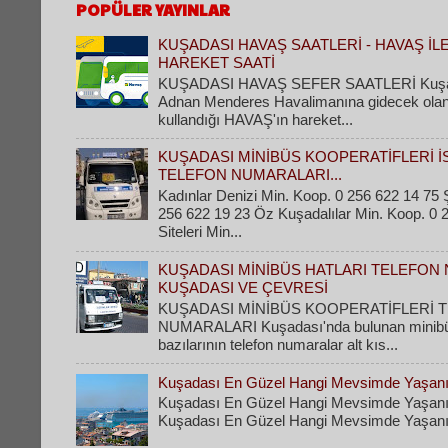
POPÜLER YAYINLAR
KUŞADASI HAVAŞ SAATLERİ - HAVAŞ İL
HAREKET SAATİ
KUŞADASI HAVAŞ SEFER SAATLERİ Kuşad
Adnan Menderes Havalimanına gidecek olanla
kullandığı HAVAŞ'ın hareket...
KUŞADASI MİNİBÜS KOOPERATİFLERİ İ
TELEFON NUMARALARI...
Kadınlar Denizi Min. Koop. 0 256 622 14 75 Ş
256 622 19 23 Öz Kuşadalılar Min. Koop. 0 
Siteleri Min...
KUŞADASI MİNİBÜS HATLARI TELEFON 
KUŞADASI VE ÇEVRESİ
KUŞADASI MİNİBÜS KOOPERATİFLERİ 
NUMARALARI Kuşadası'nda bulunan minibüs 
bazılarının telefon numaralar alt kıs...
Kuşadası En Güzel Hangi Mevsimde Yaşanı
Kuşadası En Güzel Hangi Mevsimde Yaşanı
Kuşadası En Güzel Hangi Mevsimde Yaşanır