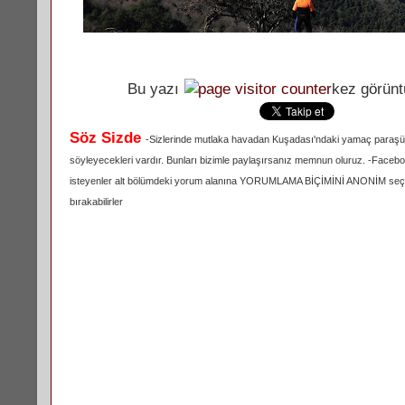
Bu yazı
kez görünt
Söz Sizde
-Sizlerinde mutlaka havadan Kuşadası'ndaki yamaç paraşütü
söyleyecekleri vardır. Bunları bizimle paylaşırsanız memnun oluruz. -Face
isteyenler alt bölümdeki yorum alanına YORUMLAMA BİÇİMİNİ ANONİM se
bırakabilirler