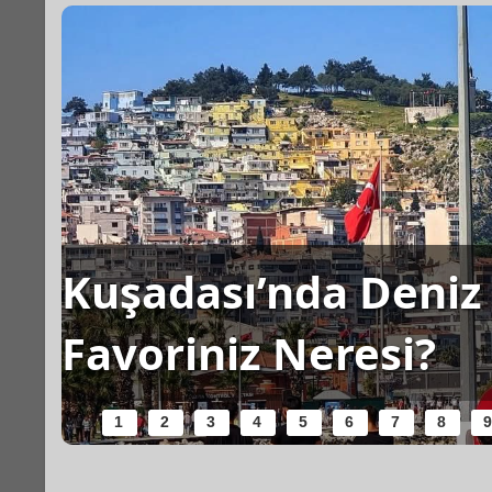
Kuşadası’nda Deniz 
Favoriniz Neresi?
1
2
3
4
5
6
7
8