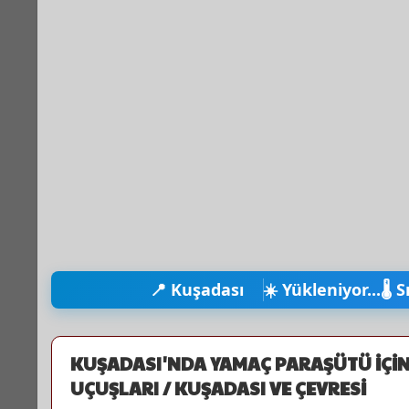
📍 Kuşadası
☀️ Yükleniyor...
🌡️ 
KUŞADASI'NDA YAMAÇ PARAŞÜTÜ İÇİN
UÇUŞLARI / KUŞADASI VE ÇEVRESİ