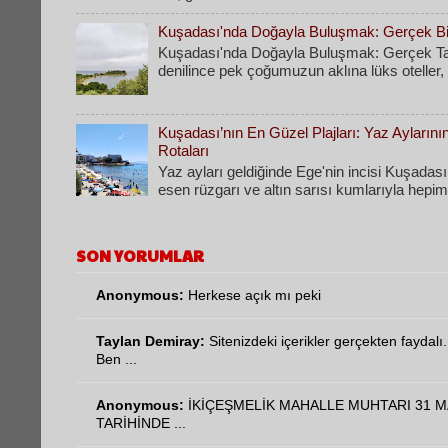
Kuşadası'nda Doğayla Buluşmak: Gerçek Bir
Kuşadası'nda Doğayla Buluşmak: Gerçek Tati
denilince pek çoğumuzun aklına lüks oteller, k
Kuşadası’nın En Güzel Plajları: Yaz Ayların
Rotaları
​Yaz ayları geldiğinde Ege'nin incisi Kuşadası
esen rüzgarı ve altın sarısı kumlarıyla hepimi
SON YORUMLAR
Anonymous:
Herkese açık mı peki
Taylan Demiray:
Sitenizdeki içerikler gerçekten faydalı.
Ben ...
Anonymous:
İKİÇEŞMELİK MAHALLE MUHTARI 31 M
TARİHİNDE ...