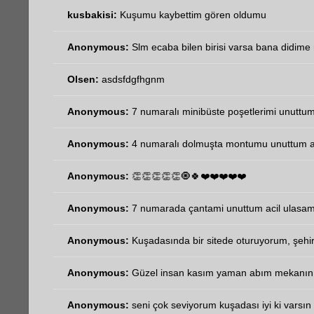
kusbakisi:
Kuşumu kaybettim gören oldumu
Anonymous:
Slm ecaba bilen birisi varsa bana didime n
Olsen:
asdsfdgfhgnm
Anonymous:
7 numaralı minibüste poşetlerimi unuttum 
Anonymous:
4 numaralı dolmuşta montumu unuttum aci
Anonymous:
👏👏👏👏👏🧿🍀❤️❤️❤️❤️❤️
Anonymous:
7 numarada çantami unuttum acil ulasa
Anonymous:
Kuşadasında bir sitede oturuyorum, şehir
Anonymous:
Güzel insan kasım yaman abım mekanın 
Anonymous:
seni çok seviyorum kuşadası iyi ki varsın 