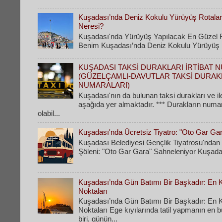
Kuşadası’nda Deniz Kokulu Yürüyüş Rotaları
Neresi?
Kuşadası'nda Yürüyüş Yapılacak En Güzel R
Benim Kuşadası’nda Deniz Kokulu Yürüyüş Ro
KUŞADASI TAKSİ DURAKLARI İRTİBAT 
(GÜZELÇAMLI-DAVUTLAR TAKSİ DURAK
NUMARALARI)
Kuşadası'nın da bulunan taksi durakları ve il
aşağıda yer almaktadır. *** Durakların numa
olabil...
Kuşadası'nda Ücretsiz Tiyatro: "Oto Gar Ga
Kuşadası Belediyesi Gençlik Tiyatrosu'ndan 
Şöleni: "Oto Gar Gara" Sahneleniyor Kuşadas
Kuşadası’nda Gün Batımı Bir Başkadır: En Ke
Noktaları
Kuşadası’nda Gün Batımı Bir Başkadır: En Ke
Noktaları Ege kıyılarında tatil yapmanın en 
biri, günün...