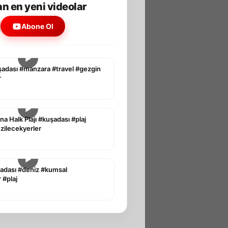
n en yeni videolar
Abone Ol
▶
şadası #manzara #travel #gezgin
r
▶
na Halk Plajı #kuşadası #plaj
ezilecekyerler
▶
adası #deniz #kumsal
 #plaj