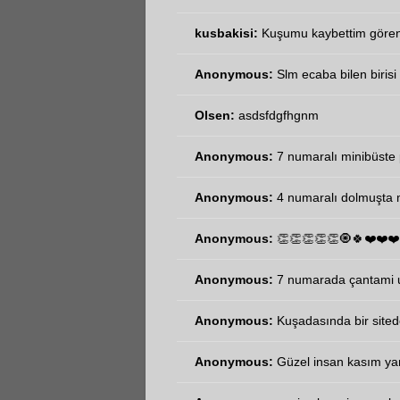
kusbakisi:
Kuşumu kaybettim göre
Anonymous:
Slm ecaba bilen birisi
Olsen:
asdsfdgfhgnm
Anonymous:
7 numaralı minibüste p
Anonymous:
4 numaralı dolmuşta m
Anonymous:
👏👏👏👏👏🧿🍀❤️❤️❤️
Anonymous:
7 numarada çantami u
Anonymous:
Kuşadasında bir sited
Anonymous:
Güzel insan kasım y