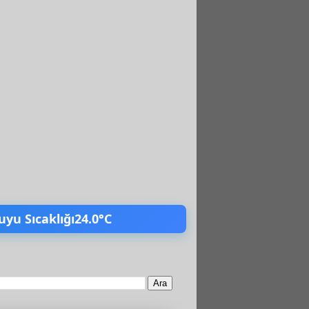
uyu Sıcaklığı
24.0°C