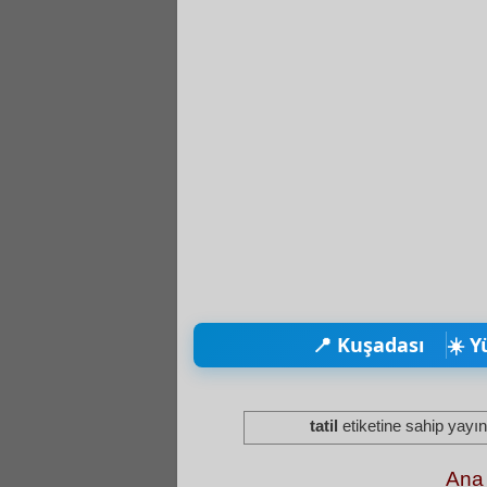
📍 Kuşadası
☀️ Y
tatil
etiketine sahip yayı
Ana