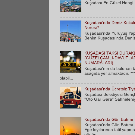
Kuşadası En Güzel Hangi 
Kuşadası’nda Deniz Kokulu
Neresi?
Kuşadası'nda Yürüyüş Yap
Benim Kuşadası’nda Deniz 
KUŞADASI TAKSİ DURAK
(GÜZELÇAMLI-DAVUTLAR
NUMARALARI)
Kuşadası'nın da bulunan ta
aşağıda yer almaktadır. **
olabil...
Kuşadası'nda Ücretsiz Tiy
Kuşadası Belediyesi Gençli
"Oto Gar Gara" Sahneleniy
Kuşadası’nda Gün Batımı Bi
Kuşadası’nda Gün Batımı Bi
Ege kıyılarında tatil yapma
günün...