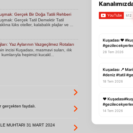
Kanalımızda
şmak: Gerçek Bir Doğa Tatili Rehberi
şmak: Gerçek Tatil Demektir Tatil
ına lüks oteller, kalabalık plajlar ve ...
Kuşadası ❤️ #ku
ları: Yaz Aylarının Vazgeçilmez Rotaları
#gezilecekyerle
nin incisi Kuşadası, masmavi suları, ılık
28 Tem 2026
ı kumlarıyla hepimizi kucakl...
Kuşadası 📍 Mari
#deniz #tatil #g
18 Tem 2026
❤️ Kuşadası#kuş
#gezilecekyerler
er gerçekten faydalı.
14 Tem 2026
LE MUHTARI 31 MART 2024