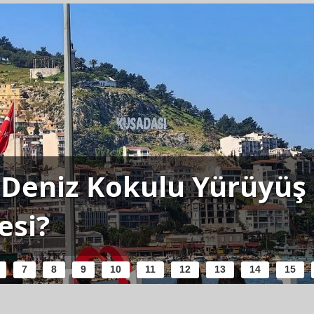
Deniz Kokulu Yürüyüş R
esi?
7
8
9
10
11
12
13
14
15