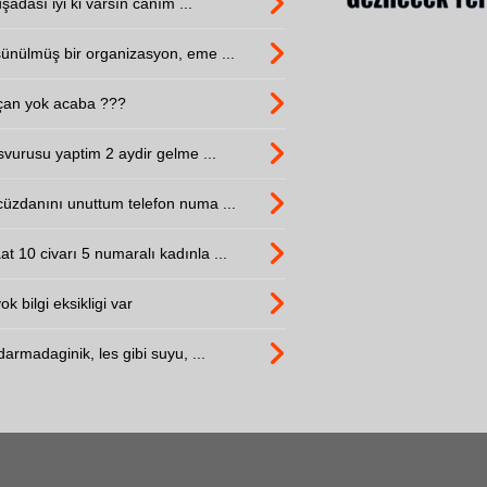
adası iyi ki varsın canım ...
ünülmüş bir organizasyon, eme ...
çan yok acaba ???
svurusu yaptim 2 aydir gelme ...
üzdanını unuttum telefon numa ...
10 civarı 5 numaralı kadınla ...
k bilgi eksikligi var
armadaginik, les gibi suyu, ...