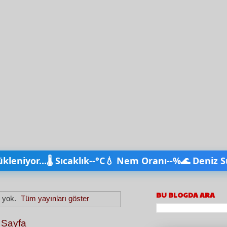
ükleniyor...
🌡️ Sıcaklık
--°C
💧 Nem Oranı
--%
🌊 Deniz S
BU BLOGDA ARA
n yok.
Tüm yayınları göster
 Sayfa