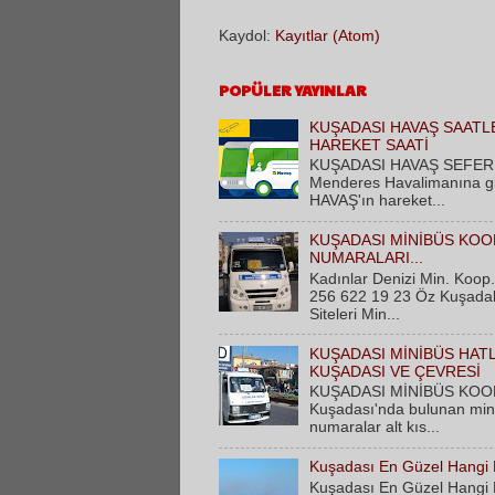
Kaydol:
Kayıtlar (Atom)
POPÜLER YAYINLAR
KUŞADASI HAVAŞ SAATLE
HAREKET SAATİ
KUŞADASI HAVAŞ SEFER S
Menderes Havalimanına gide
HAVAŞ'ın hareket...
KUŞADASI MİNİBÜS KOO
NUMARALARI...
Kadınlar Denizi Min. Koop.
256 622 19 23 Öz Kuşadalı
Siteleri Min...
KUŞADASI MİNİBÜS HAT
KUŞADASI VE ÇEVRESİ
KUŞADASI MİNİBÜS KOO
Kuşadası'nda bulunan minib
numaralar alt kıs...
Kuşadası En Güzel Hangi
Kuşadası En Güzel Hangi