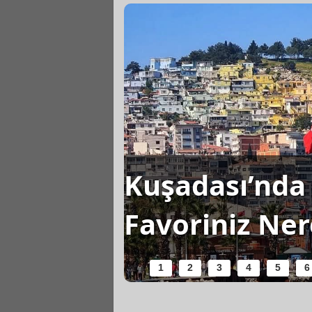
Kuşadası’nda 
şanır?
Favoriniz Ner
1
2
3
4
5
6