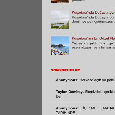
Kuşadası'nda Doğayla Bulu
Kuşadası'nda Doğayla Bulu
denilince pek çoğumuzun akl
Kuşadası’nın En Güzel Plaj
​Yaz ayları geldiğinde Ege'
esen rüzgarı ve altın sarıs
SON YORUMLAR
Anonymous:
Herkese açık mı peki
Taylan Demiray:
Sitenizdeki içerikl
Ben ...
Anonymous:
İKİÇEŞMELİK MAHAL
TARİHİNDE ...