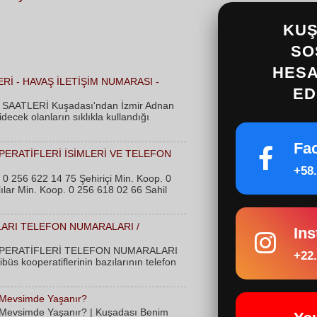
KUŞ
SO
HESA
Rİ - HAVAŞ İLETİŞİM NUMARASI -
ED
AATLERİ Kuşadası'ndan İzmir Adnan
cek olanların sıklıkla kullandığı
Fa
PERATİFLERİ İSİMLERİ VE TELEFON
+58.
 0 256 622 14 75 Şehiriçi Min. Koop. 0
lar Min. Koop. 0 256 618 02 66 Sahil
LARI TELEFON NUMARALARI /
In
PERATİFLERİ TELEFON NUMARALARI
+22.
üs kooperatiflerinin bazılarının telefon
 Mevsimde Yaşanır?
 Mevsimde Yaşanır? | Kuşadası Benim