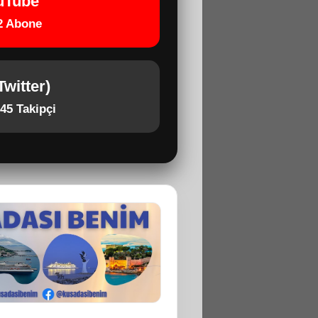
uTube
2 Abone
Twitter)
45 Takipçi