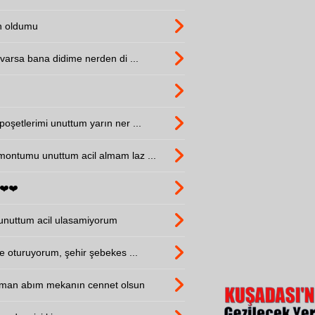
n oldumu
 varsa bana didime nerden di ...
oşetlerimi unuttum yarın ner ...
ontumu unuttum acil almam laz ...
❤️❤️
nuttum acil ulasamiyorum
e oturuyorum, şehir şebekes ...
aman abım mekanın cennet olsun