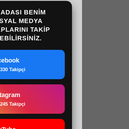
ADASI BENIM
SYAL MEDYA
PLARINI
TAKIP
EBILIRSINIZ.
cebook
330 Takipçi
stagram
245 Takipçi