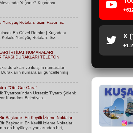
Yo
Mevsimde Yaşanır? Kuşadası...
+61
 Yürüyüş Rotaları: Sizin Favoriniz
ılacak En Güzel Rotalar | Kuşadası
X (
Kokulu Yürüyüş Rotaları: Siz...
+1.2
LARI İRTİBAT NUMARALARI
 TAKSİ DURAKLARI TELEFON
ksi durakları ve iletişim numaraları
* Durakların numaraları güncellenmiş
atro: "Oto Gar Gara"
k Tiyatrosu'ndan Ücretsiz Tiyatro Şöleni:
or Kuşadası Belediyes...
r Başkadır: En Keyifli İzleme Noktaları
r Başkadır: En Keyifli İzleme Noktaları
nın en büyüleyici yanlarından biri,