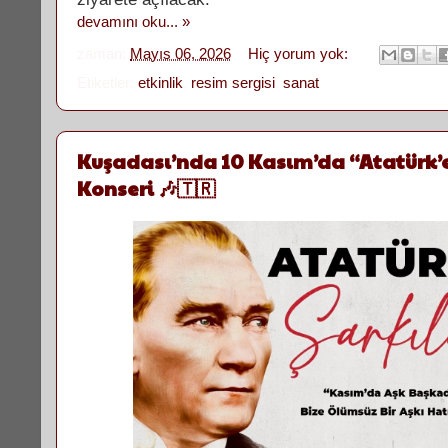
devamını oku... »
zaman:
Mayıs 06, 2026
Hiç yorum yok:
Etiketler:
etkinlik
,
resim sergisi
,
sanat
Kuşadası’nda 10 Kasım’da “Atatürk’e
Konseri 🎶🇹🇷