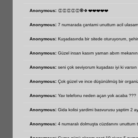
Anonymous:
👏👏👏👏👏🧿🍀❤️❤️❤️❤️❤️
Anonymous:
7 numarada çantami unuttum acil ulasa
Anonymous:
Kuşadasında bir sitede oturuyorum, şehir
Anonymous:
Güzel insan kasım yaman abım mekanın 
Anonymous:
seni çok seviyorum kuşadası iyi ki varsın 
Anonymous:
Çok güzel ve ince düşünülmüş bir organi
Anonymous:
Yav telefonu neden açan yok acaba ???
Anonymous:
Gida kolisi yardimi basvurusu yaptim 2 ay
Anonymous:
4 numaralı dolmuşta cüzdanını unuttum t