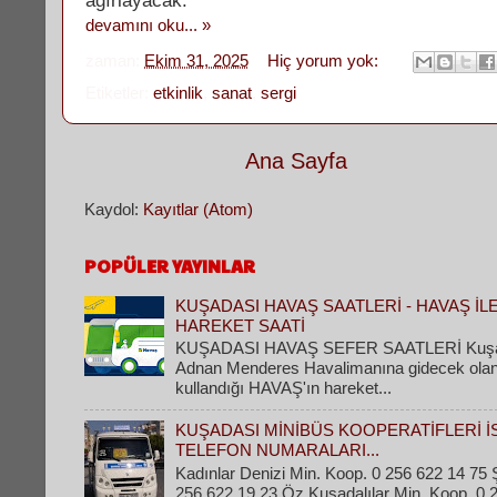
ağırlayacak.
devamını oku... »
zaman:
Ekim 31, 2025
Hiç yorum yok:
Etiketler:
etkinlik
,
sanat
,
sergi
Ana Sayfa
Kaydol:
Kayıtlar (Atom)
POPÜLER YAYINLAR
KUŞADASI HAVAŞ SAATLERİ - HAVAŞ İL
HAREKET SAATİ
KUŞADASI HAVAŞ SEFER SAATLERİ Kuşad
Adnan Menderes Havalimanına gidecek olanla
kullandığı HAVAŞ'ın hareket...
KUŞADASI MİNİBÜS KOOPERATİFLERİ İ
TELEFON NUMARALARI...
Kadınlar Denizi Min. Koop. 0 256 622 14 75 Ş
256 622 19 23 Öz Kuşadalılar Min. Koop. 0 