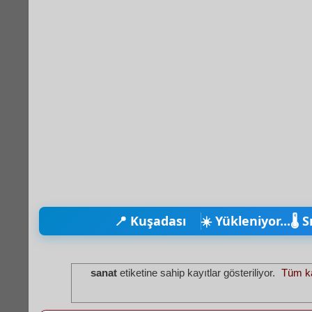
📍 Kuşadası
☀️ Yükleniyor...
🌡️ 
sanat
etiketine sahip kayıtlar gösteriliyor.
Tüm ka