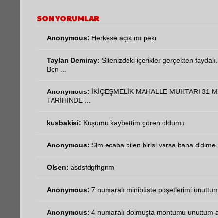
SON YORUMLAR
Anonymous:
Herkese açık mı peki
Taylan Demiray:
Sitenizdeki içerikler gerçekten faydalı.
Ben ...
Anonymous:
İKİÇEŞMELİK MAHALLE MUHTARI 31 M
TARİHİNDE ...
kusbakisi:
Kuşumu kaybettim gören oldumu
Anonymous:
Slm ecaba bilen birisi varsa bana didime n
Olsen:
asdsfdgfhgnm
Anonymous:
7 numaralı minibüste poşetlerimi unuttum 
Anonymous:
4 numaralı dolmuşta montumu unuttum aci