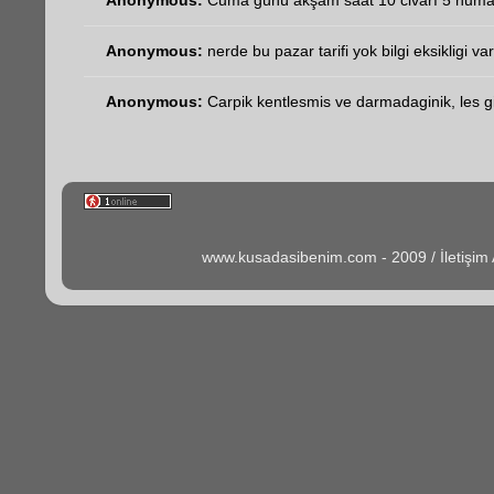
Anonymous:
Cuma günü akşam saat 10 civarı 5 numara
Anonymous:
nerde bu pazar tarifi yok bilgi eksikligi va
Anonymous:
Carpik kentlesmis ve darmadaginik, les gib
www.kusadasibenim.com - 2009 / İletişi