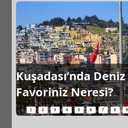
Kuşadası’nda Deniz 
Favoriniz Neresi?
1
2
3
4
5
6
7
8