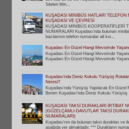
Siteleri Min...
KUŞADASI MİNİBÜS HATLARI TELEFON 
KUŞADASI VE ÇEVRESİ
KUŞADASI MİNİBÜS KOOPERATİFLERİ 
NUMARALARI Kuşadası'nda bulunan minibüs 
bazılarının telefon numaralar alt kıs...
Kuşadası En Güzel Hangi Mevsimde Yaşanı
Kuşadası En Güzel Hangi Mevsimde Yaşanı
Kuşadası En Güzel Hangi Mevsimde Yaşanır
Kuşadası’nda Deniz Kokulu Yürüyüş Rotaları
Neresi?
Kuşadası'nda Yürüyüş Yapılacak En Güzel R
Benim Kuşadası’nda Deniz Kokulu Yürüyüş Ro
KUŞADASI TAKSİ DURAKLARI İRTİBAT 
(GÜZELÇAMLI-DAVUTLAR TAKSİ DURAK
NUMARALARI)
Kuşadası'nın da bulunan taksi durakları ve il
aşağıda yer almaktadır. *** Durakların numa