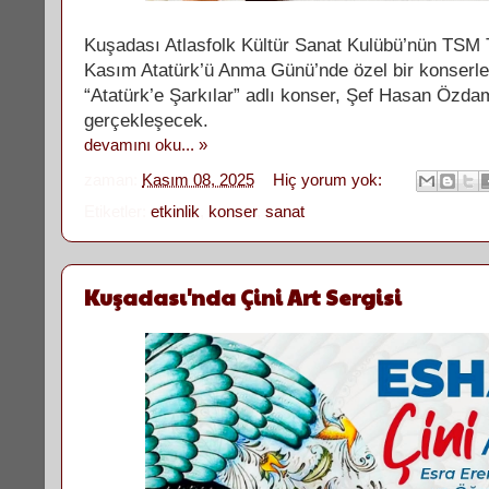
Kuşadası Atlasfolk Kültür Sanat Kulübü’nün TSM 
Kasım Atatürk’ü Anma Günü’nde özel bir konserle
“Atatürk’e Şarkılar” adlı konser, Şef Hasan Özd
gerçekleşecek.
devamını oku... »
zaman:
Kasım 08, 2025
Hiç yorum yok:
Etiketler:
etkinlik
,
konser
,
sanat
Kuşadası'nda Çini Art Sergisi