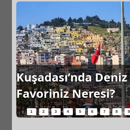
Kuşadası’nda Deniz 
Favoriniz Neresi?
1
2
3
4
5
6
7
8