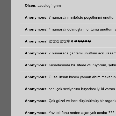
Olsen:
asdsfdgfhgnm
Anonymous:
7 numaralı minibüste poşetlerimi unuttum 
Anonymous:
4 numaralı dolmuşta montumu unuttum aci
Anonymous:
👏👏👏👏👏🧿🍀❤️❤️❤️❤️❤️
Anonymous:
7 numarada çantami unuttum acil ulasa
Anonymous:
Kuşadasında bir sitede oturuyorum, şehir
Anonymous:
Güzel insan kasım yaman abım mekanın 
Anonymous:
seni çok seviyorum kuşadası iyi ki varsın 
Anonymous:
Çok güzel ve ince düşünülmüş bir organi
Anonymous:
Yav telefonu neden açan yok acaba ???