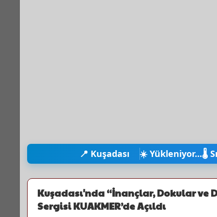
📍 Kuşadası
☀️ Yükleniyor...
🌡️ 
Kuşadası'nda “İnançlar, Dokular ve
Sergisi KUAKMER’de Açıldı