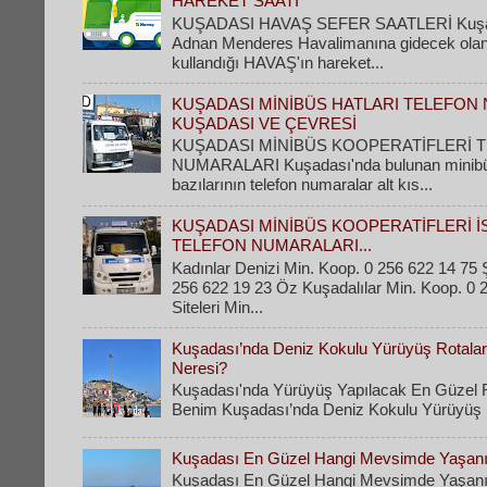
HAREKET SAATİ
KUŞADASI HAVAŞ SEFER SAATLERİ Kuşad
Adnan Menderes Havalimanına gidecek olanla
kullandığı HAVAŞ'ın hareket...
KUŞADASI MİNİBÜS HATLARI TELEFON 
KUŞADASI VE ÇEVRESİ
KUŞADASI MİNİBÜS KOOPERATİFLERİ 
NUMARALARI Kuşadası'nda bulunan minibüs 
bazılarının telefon numaralar alt kıs...
KUŞADASI MİNİBÜS KOOPERATİFLERİ İ
TELEFON NUMARALARI...
Kadınlar Denizi Min. Koop. 0 256 622 14 75 Ş
256 622 19 23 Öz Kuşadalılar Min. Koop. 0 
Siteleri Min...
Kuşadası’nda Deniz Kokulu Yürüyüş Rotaları
Neresi?
Kuşadası'nda Yürüyüş Yapılacak En Güzel R
Benim Kuşadası’nda Deniz Kokulu Yürüyüş Ro
Kuşadası En Güzel Hangi Mevsimde Yaşanı
Kuşadası En Güzel Hangi Mevsimde Yaşanı