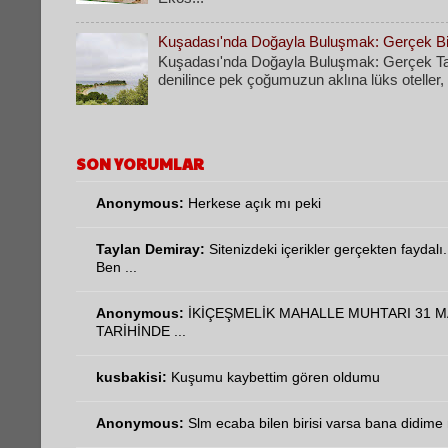
Kuşadası'nda Doğayla Buluşmak: Gerçek Bir
Kuşadası'nda Doğayla Buluşmak: Gerçek Tati
denilince pek çoğumuzun aklına lüks oteller, k
SON YORUMLAR
Anonymous:
Herkese açık mı peki
Taylan Demiray:
Sitenizdeki içerikler gerçekten faydalı.
Ben ...
Anonymous:
İKİÇEŞMELİK MAHALLE MUHTARI 31 M
TARİHİNDE ...
kusbakisi:
Kuşumu kaybettim gören oldumu
Anonymous:
Slm ecaba bilen birisi varsa bana didime n