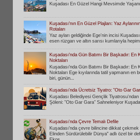
Kuşadası En Güzel Hangi Mevsimde Yaşanır
Kuşadası’nın En Güzel Plajları: Yaz Ayların
Rotaları
​Yaz ayları geldiğinde Ege'nin incisi Kuşadası
esen rüzgarı ve altın sarısı kumlarıyla hepimi
Kuşadası’nda Gün Batımı Bir Başkadır: En Ke
Noktaları
Kuşadası’nda Gün Batımı Bir Başkadır: En Ke
Noktaları Ege kıyılarında tatil yapmanın en 
biri, günün...
Kuşadası'nda Ücretsiz Tiyatro: "Oto Gar Ga
Kuşadası Belediyesi Gençlik Tiyatrosu'ndan 
Şöleni: "Oto Gar Gara" Sahneleniyor Kuşadas
Kuşadası'nda Çevre Temalı Defile
Kuşadası’nda çevre bilincine dikkat çekmek
Elinden Sürdürülebilir Dünya” adlı özel bir d
Ekos...