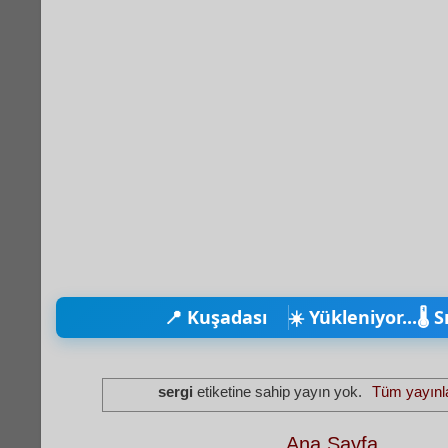
📍 Kuşadası
☀️ Yükleniyor...
🌡️ 
sergi
etiketine sahip yayın yok.
Tüm yayınla
Ana Sayfa