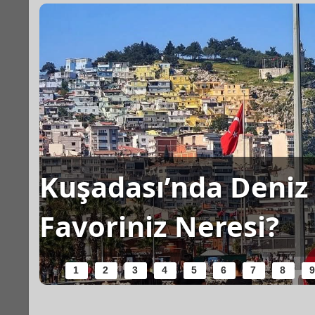
Kuşadası’nda Deniz 
Favoriniz Neresi?
1
2
3
4
5
6
7
8