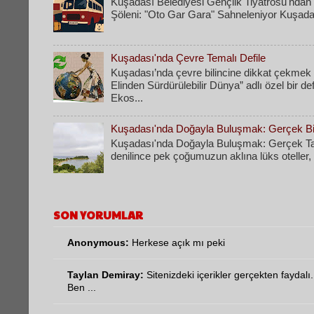
Kuşadası Belediyesi Gençlik Tiyatrosu'ndan 
Şöleni: "Oto Gar Gara" Sahneleniyor Kuşadas
Kuşadası'nda Çevre Temalı Defile
Kuşadası’nda çevre bilincine dikkat çekmek
Elinden Sürdürülebilir Dünya” adlı özel bir d
Ekos...
Kuşadası'nda Doğayla Buluşmak: Gerçek Bir
Kuşadası'nda Doğayla Buluşmak: Gerçek Tati
denilince pek çoğumuzun aklına lüks oteller, k
SON YORUMLAR
Anonymous:
Herkese açık mı peki
Taylan Demiray:
Sitenizdeki içerikler gerçekten faydalı.
Ben ...