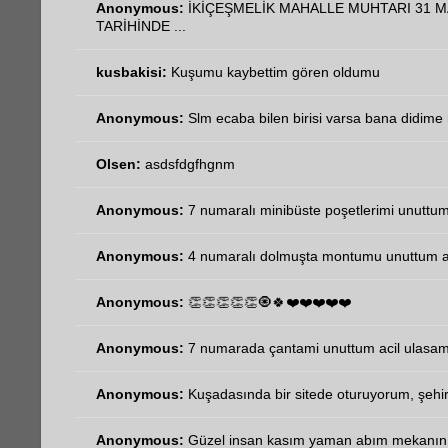
Anonymous:
İKİÇEŞMELİK MAHALLE MUHTARI 31 M
TARİHİNDE ...
kusbakisi:
Kuşumu kaybettim gören oldumu
Anonymous:
Slm ecaba bilen birisi varsa bana didime n
Olsen:
asdsfdgfhgnm
Anonymous:
7 numaralı minibüste poşetlerimi unuttum 
Anonymous:
4 numaralı dolmuşta montumu unuttum aci
Anonymous:
👏👏👏👏👏🧿🍀❤️❤️❤️❤️❤️
Anonymous:
7 numarada çantami unuttum acil ulasa
Anonymous:
Kuşadasında bir sitede oturuyorum, şehir
Anonymous:
Güzel insan kasım yaman abım mekanın 