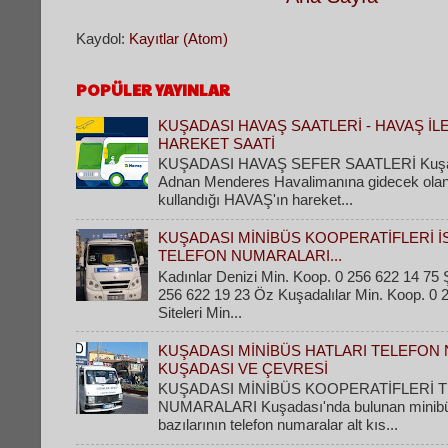
Kaydol:
Kayıtlar (Atom)
POPÜLER YAYINLAR
KUŞADASI HAVAŞ SAATLERİ - HAVAŞ İL
HAREKET SAATİ
KUŞADASI HAVAŞ SEFER SAATLERİ Kuşad
Adnan Menderes Havalimanına gidecek olanla
kullandığı HAVAŞ'ın hareket...
KUŞADASI MİNİBÜS KOOPERATİFLERİ İ
TELEFON NUMARALARI...
Kadınlar Denizi Min. Koop. 0 256 622 14 75 Ş
256 622 19 23 Öz Kuşadalılar Min. Koop. 0 
Siteleri Min...
KUŞADASI MİNİBÜS HATLARI TELEFON 
KUŞADASI VE ÇEVRESİ
KUŞADASI MİNİBÜS KOOPERATİFLERİ 
NUMARALARI Kuşadası'nda bulunan minibüs 
bazılarının telefon numaralar alt kıs...