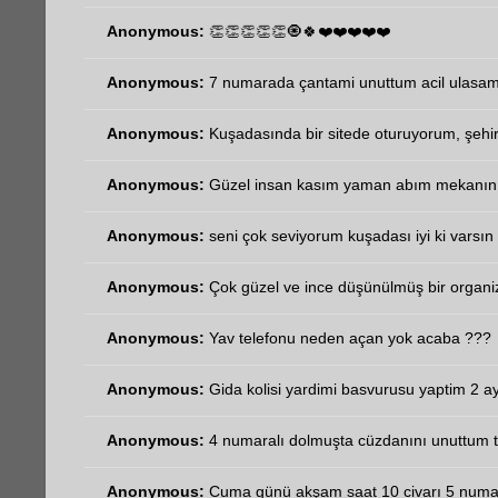
Anonymous:
👏👏👏👏👏🧿🍀❤️❤️❤️❤️❤️
Anonymous:
7 numarada çantami unuttum acil ulasa
Anonymous:
Kuşadasında bir sitede oturuyorum, şehir
Anonymous:
Güzel insan kasım yaman abım mekanın 
Anonymous:
seni çok seviyorum kuşadası iyi ki varsın 
Anonymous:
Çok güzel ve ince düşünülmüş bir organi
Anonymous:
Yav telefonu neden açan yok acaba ???
Anonymous:
Gida kolisi yardimi basvurusu yaptim 2 ay
Anonymous:
4 numaralı dolmuşta cüzdanını unuttum t
Anonymous:
Cuma günü akşam saat 10 civarı 5 numara