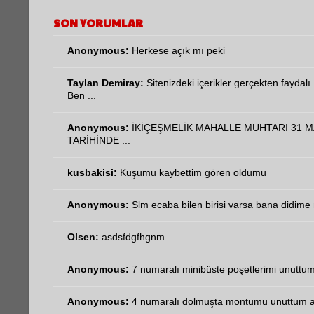
SON YORUMLAR
Anonymous:
Herkese açık mı peki
Taylan Demiray:
Sitenizdeki içerikler gerçekten faydalı.
Ben ...
Anonymous:
İKİÇEŞMELİK MAHALLE MUHTARI 31 M
TARİHİNDE ...
kusbakisi:
Kuşumu kaybettim gören oldumu
Anonymous:
Slm ecaba bilen birisi varsa bana didime n
Olsen:
asdsfdgfhgnm
Anonymous:
7 numaralı minibüste poşetlerimi unuttum 
Anonymous:
4 numaralı dolmuşta montumu unuttum aci