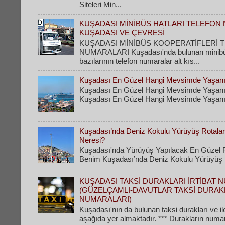
Siteleri Min...
KUŞADASI MİNİBÜS HATLARI TELEFON 
KUŞADASI VE ÇEVRESİ
KUŞADASI MİNİBÜS KOOPERATİFLERİ 
NUMARALARI Kuşadası'nda bulunan minibüs 
bazılarının telefon numaralar alt kıs...
Kuşadası En Güzel Hangi Mevsimde Yaşanı
Kuşadası En Güzel Hangi Mevsimde Yaşanı
Kuşadası En Güzel Hangi Mevsimde Yaşanır
Kuşadası’nda Deniz Kokulu Yürüyüş Rotaları
Neresi?
Kuşadası'nda Yürüyüş Yapılacak En Güzel R
Benim Kuşadası’nda Deniz Kokulu Yürüyüş Ro
KUŞADASI TAKSİ DURAKLARI İRTİBAT 
(GÜZELÇAMLI-DAVUTLAR TAKSİ DURAK
NUMARALARI)
Kuşadası'nın da bulunan taksi durakları ve il
aşağıda yer almaktadır. *** Durakların numa