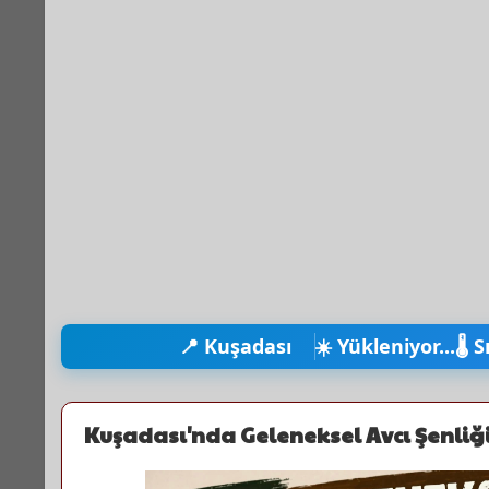
📍 Kuşadası
☀️ Yükleniyor...
🌡️ 
Kuşadası'nda Geleneksel Avcı Şenliğ