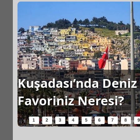
Kuşadası’nda Deniz 
Favoriniz Neresi?
1
2
3
4
5
6
7
8