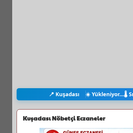
📍 Kuşadası
☀️ Yükleniyor...
🌡️ 
Kuşadası Nöbetçi Eczaneler