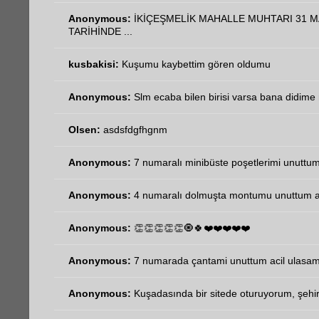
Anonymous:
İKİÇEŞMELİK MAHALLE MUHTARI 31 M
TARİHİNDE ...
kusbakisi:
Kuşumu kaybettim gören oldumu
Anonymous:
Slm ecaba bilen birisi varsa bana didime n
Olsen:
asdsfdgfhgnm
Anonymous:
7 numaralı minibüste poşetlerimi unuttum 
Anonymous:
4 numaralı dolmuşta montumu unuttum aci
Anonymous:
👏👏👏👏👏🧿🍀❤️❤️❤️❤️❤️
Anonymous:
7 numarada çantami unuttum acil ulasa
Anonymous:
Kuşadasında bir sitede oturuyorum, şehir