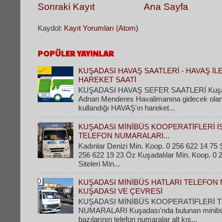
Sonraki Kayıt
Ana Sayfa
Kaydol:
Kayıt Yorumları (Atom)
POPÜLER YAYINLAR
KUŞADASI HAVAŞ SAATLERİ - HAVAŞ İL
HAREKET SAATİ
KUŞADASI HAVAŞ SEFER SAATLERİ Kuşad
Adnan Menderes Havalimanına gidecek olanla
kullandığı HAVAŞ'ın hareket...
KUŞADASI MİNİBÜS KOOPERATİFLERİ İ
TELEFON NUMARALARI...
Kadınlar Denizi Min. Koop. 0 256 622 14 75 Ş
256 622 19 23 Öz Kuşadalılar Min. Koop. 0 
Siteleri Min...
KUŞADASI MİNİBÜS HATLARI TELEFON 
KUŞADASI VE ÇEVRESİ
KUŞADASI MİNİBÜS KOOPERATİFLERİ 
NUMARALARI Kuşadası'nda bulunan minibüs 
bazılarının telefon numaralar alt kıs...