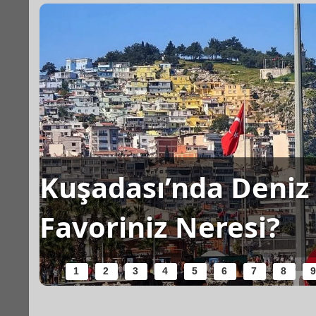
Kuşadası’nda Deniz 
Favoriniz Neresi?
1
2
3
4
5
6
7
8