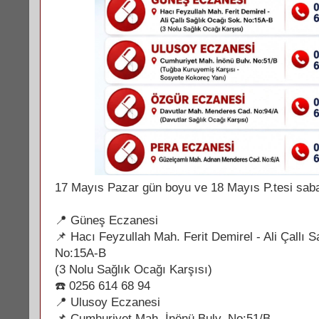
17 Mayıs Pazar gün boyu ve 18 Mayıs P.tesi sab
📍 Güneş Eczanesi
📌 Hacı Feyzullah Mah. Ferit Demirel - Ali Çallı 
No:15A-B
(3 Nolu Sağlık Ocağı Karşısı)
☎️ 0256 614 68 94
📍 Ulusoy Eczanesi
📌 Cumhuriyet Mah. İnönü Bulv. No:51/B