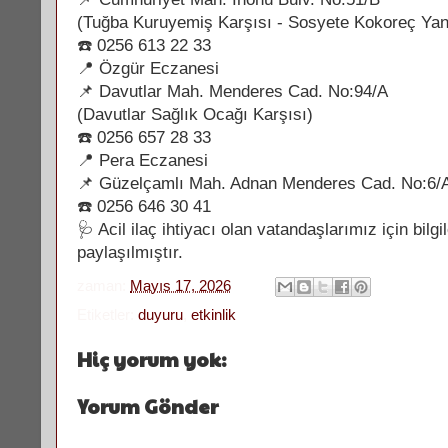
(Tuğba Kuruyemiş Karşısı - Sosyete Kokoreç Yan
☎️ 0256 613 22 33
📍 Özgür Eczanesi
📌 Davutlar Mah. Menderes Cad. No:94/A
(Davutlar Sağlık Ocağı Karşısı)
☎️ 0256 657 28 33
📍 Pera Eczanesi
📌 Güzelçamlı Mah. Adnan Menderes Cad. No:6/
☎️ 0256 646 30 41
🩺 Acil ilaç ihtiyacı olan vatandaşlarımız için bilg
paylaşılmıştır.
zaman:
Mayıs 17, 2026
Etiketler:
duyuru
,
etkinlik
Hiç yorum yok:
Yorum Gönder